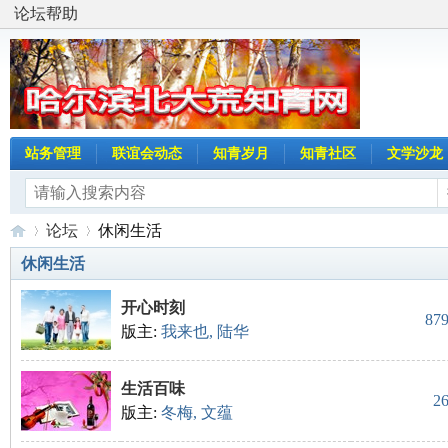
论坛帮助
站务管理
联谊会动态
知青岁月
知青社区
文学沙龙
论坛
休闲生活
休闲生活
开心时刻
哈
»
›
87
版主:
我来也
,
陆华
生活百味
2
版主:
冬梅
,
文蕴