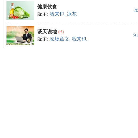
健康饮食
2
版主:
我来也
,
冰花
尔
谈天说地
(3)
9
版主:
农场章文
,
我来也
滨