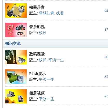
翰墨丹青
8
版主:
雪城知青
,
执着
音乐影视
1
版主:
校长
知识交流
数码课堂
2
版主:
校长
,
平淡一生
Flash展示
3
版主:
平淡一生
相册视频
7
版主:
平淡一生