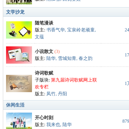
文学沙龙
随笔漫谈
版主:
书香气华
,
宝泉岭老顽童
,
2
网
文蕴
小说散文
(3)
1
版主:
陆华
,
雪城知青
,
春之韵
诗词歌赋
子版块:
第九届诗词歌赋网上联
1
欢专栏
版主:
凤竹
,
丹阳
休闲生活
开心时刻
87
版主:
我来也
,
陆华