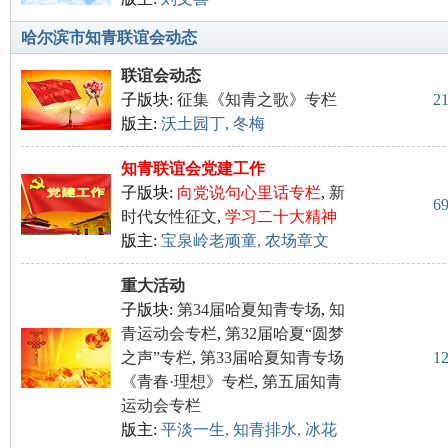
北
哈尔滨市知青联谊会动态
联谊会动态
子版块:
征集《知青之歌》专栏
2
版主:
沃土园丁
,
冬梅
知青联谊会党建工作
子版块:
向党说句心里话专栏
,
新
6
时代女性征文
,
学习二十大精神
大
版主:
宝泉岭老顽童
,
农场章文
重大活动
子版块:
第34届哈夏知青专场
,
知
青运动会专栏
,
第32届哈夏“圆梦
之声”专栏
,
第33届哈夏知青专场
1
《青春·理想》专栏
,
第五届知青
运动会专栏
荒
版主:
平淡一生
,
知青排水
,
冰花