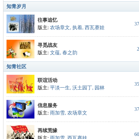
知青岁月
往事追忆
3
版主:
农场章文
,
执着
,
西瓦赛娃
寻觅战友
版主:
文蕴
,
春之韵
知
知青社区
联谊活动
3
版主:
平淡一生
,
沃土园丁
,
园林
信息服务
3
版主:
雨加雪
,
农场章文
青
再续荒缘
6
版主:
雨加雪
,
西瓦赛娃