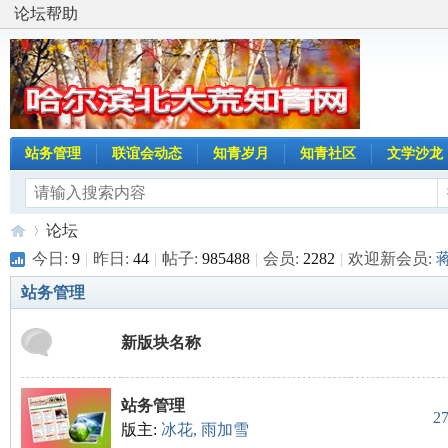
论坛帮助
站务管理
联谊会动态
知青岁月
知青社区
文学沙龙
论坛
今日:
9
|
昨日:
44
|
帖子:
985488
|
会员:
2282
|
欢迎新会员:
站务管理
哈
»
新版块名称
站务管理
2
版主:
冰花
,
雨加雪