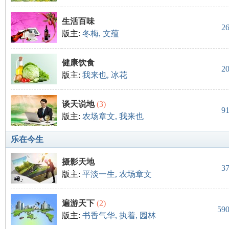
生活百味
2
版主:
冬梅
,
文蕴
健康饮食
2
版主:
我来也
,
冰花
谈天说地
(3)
9
版主:
农场章文
,
我来也
乐在今生
摄影天地
3
版主:
平淡一生
,
农场章文
遍游天下
(2)
59
版主:
书香气华
,
执着
,
园林