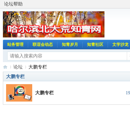
论坛帮助
站务管理
联谊会动态
知青岁月
知青社区
文学沙龙
论坛
大鹏专栏
大鹏专栏
哈
»
›
大鹏专栏
1