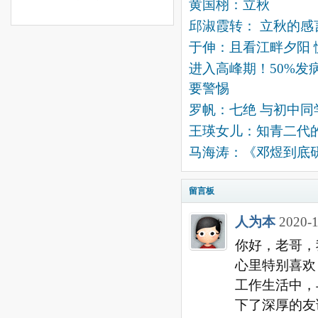
黄国栩：立秋
邱淑霞转： 立秋的感
于伸：且看江畔夕阳 
进入高峰期！50%发
要警惕
罗帆：七绝 与初中同
王瑛女儿：知青二代
马海涛：《邓煜到底
留言板
人为本
2020-1
你好，老哥，
心里特别喜欢
工作生活中，
下了深厚的友