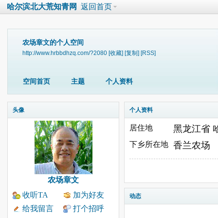
哈尔滨北大荒知青网
返回首页
农场章文的个人空间
http://www.hrbbdhzq.com/?2080
[收藏]
[复制]
[RSS]
空间首页
主题
个人资料
头像
个人资料
居住地
黑龙江省 
下乡所在地
香兰农场
农场章文
收听TA
加为好友
动态
给我留言
打个招呼