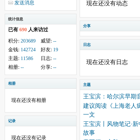
发送消息
现在还没有动态
统计信息
分享
已有
690
人来访过
积分:
203689
威望:
--
日志
金钱:
142724
好友:
19
主题:
11586
日志:
--
现在还没有日志
相册:
--
分享:
--
相册
主题
王宝滨：哈尔滨早期
现在还没有相册
建议阅读《上海老人疯
一文
记录
王宝滨丨风物笔记·
故事
现在还没有记录