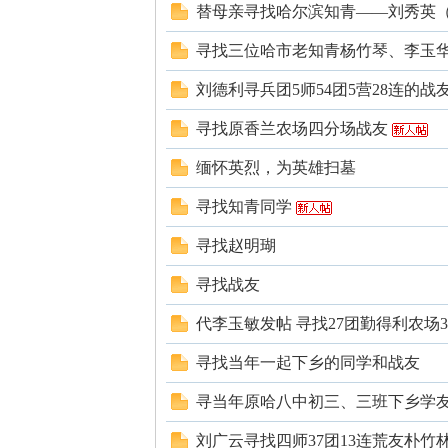
替母亲寻找哈尔滨知青——刘秀英（约19
北
寻找三位哈市老知青杨竹琴、李玉
刘德利寻兵团5师54团5营28连的战
寻找原香兰农场四分场战友
缅怀英烈，为英雄扫墓
寻找知青同学
大
寻找赵明瑚
寻找战友
代李玉敏发帖 寻找27团勤得利农场3
寻找当年一起下乡的同学和战友
寻当年原哈八中初三、三班下乡学
荒
刘广云寻找四师37团13连荒友朴竹