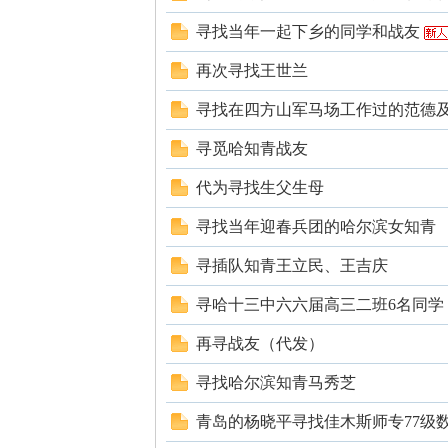
寻找当年一起下乡的同学和战友
再次寻找王世兰
寻找在四方山军马场工作过的范德
寻觅哈知青战友
知
代为寻找生父生母
寻找当年迎春兵团的哈尔滨女知青
寻插队知青王立民、王吉庆
寻哈十三中六六届高三二班6名同学
再寻战友（代发）
青
寻找哈尔滨知青马秀芝
青岛的杨晓平寻找佳木斯师专77级