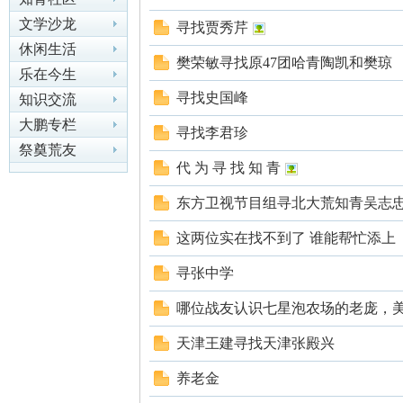
文学沙龙
寻找贾秀芹
休闲生活
尔
樊荣敏寻找原47团哈青陶凯和樊琼
乐在今生
寻找史国峰
知识交流
大鹏专栏
寻找李君珍
祭奠荒友
代 为 寻 找 知 青
东方卫视节目组寻北大荒知青吴志
这两位实在找不到了 谁能帮忙添上
滨
寻张中学
哪位战友认识七星泡农场的老庞，
天津王建寻找天津张殿兴
养老金