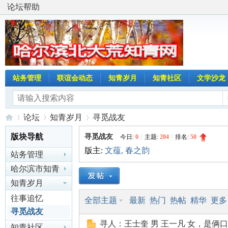
论坛帮助
站务管理
联谊会动态
知青岁月
知青社区
文学沙龙
论坛
知青岁月
寻觅战友
版块导航
寻觅战友
今日:
0
|
主题:
204
|
排名:
50
版主:
文蕴
,
春之韵
站务管理
哈
»
›
›
哈尔滨市知青
联谊会动态
知青岁月
往事追忆
全部主题
最新
热门
热帖
精华
更多
寻觅战友
寻人：王士奎 男 王一凡 女，是俩
知青社区