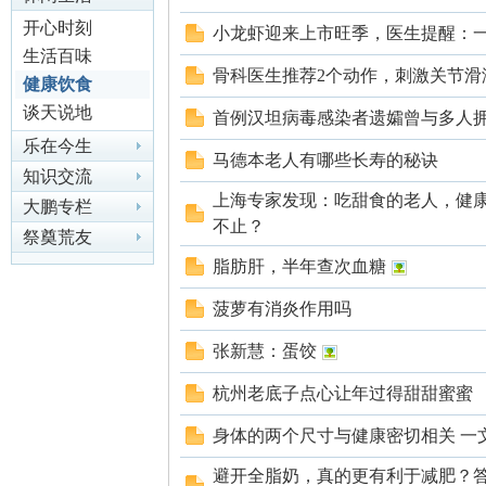
开心时刻
小龙虾迎来上市旺季，医生提醒：一
生活百味
尔
骨科医生推荐2个动作，刺激关节滑
健康饮食
谈天说地
首例汉坦病毒感染者遗孀曾与多人
乐在今生
马德本老人有哪些长寿的秘诀
知识交流
上海专家发现：吃甜食的老人，健康
大鹏专栏
不止？
祭奠荒友
脂肪肝，半年查次血糖
滨
菠萝有消炎作用吗
张新慧：蛋饺
杭州老底子点心让年过得甜甜蜜蜜
身体的两个尺寸与健康密切相关 一
避开全脂奶，真的更有利于减肥？