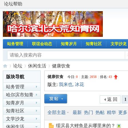
论坛帮助
站务管理
联谊会动态
知青岁月
知青社区
文学沙龙
论坛
休闲生活
健康饮食
版块导航
健康饮食
今日:
0
|
主题:
2058
|
排名:
43
版主:
我来也
,
冰花
站务管理
哈
»
›
›
哈尔滨市知青
返 回
1
联谊会动态
知青岁月
知青社区
全部主题
最新
热门
热帖
精华
更多
文学沙龙
绥滨县大鲤鱼是从哪里来的？
休闲生活