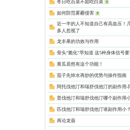
冬日吃百菜不如吃白菜
如何防范雾霾侵害
近一半的人不知道自己有高血压！几
多人忽视了
龙丰果的功效与作用
知
骨头“脆化”早知道 这5种身体信号
黄瓜居然有这个功能！
茄子先焯水再炒的优势与操作指南
阿托伐他汀和瑞舒伐他汀的副作用-
普伐他汀和瑞舒伐他汀哪个副作用
青
匹伐他汀和瑞舒伐他汀谁副作用小
再论龙葵