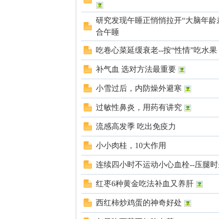
北
研究发现午睡正悄悄拉开“大脑年龄
合午睡
吃卷心菜延缓衰老--按“性情”吃水果
补气血 选对方法最重要
小雪过后，内防燥外避寒
大
过敏性鼻炎，用药有讲究
流感高发季 吃出免疫力
小小肉桂，10大作用
连续四小时不运动小心血栓--压腿
红枣6种黄金吃法补血又养肝
西红柿炒鸡蛋的神奇好处
荒