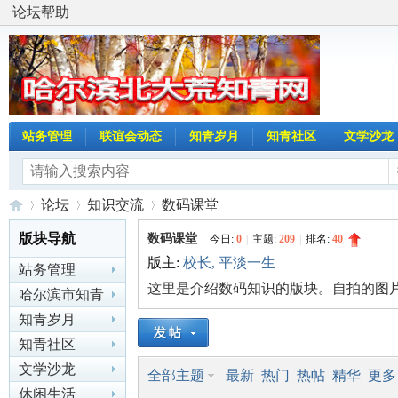
论坛帮助
站务管理
联谊会动态
知青岁月
知青社区
文学沙龙
论坛
知识交流
数码课堂
版块导航
数码课堂
今日:
0
|
主题:
209
|
排名:
40
版主:
校长
,
平淡一生
站务管理
哈
»
›
›
这里是介绍数码知识的版块。自拍的图
哈尔滨市知青
联谊会动态
知青岁月
知青社区
文学沙龙
全部主题
最新
热门
热帖
精华
更多
休闲生活