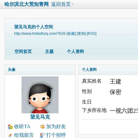
哈尔滨北大荒知青网
返回首页
望见马克的个人空间
http://www.hrbbdhzq.com/?626
[收藏]
[复制]
[RSS]
空间首页
主题
个人资料
头像
个人资料
真实姓名
王建
性别
保密
生日
下乡所在地
一视六团2
望见马克
收听TA
加为好友
给我留言
打个招呼