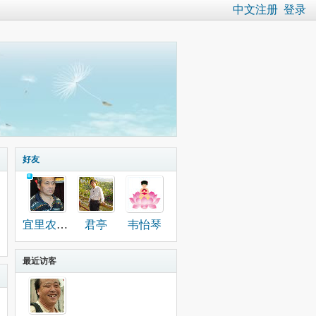
中文注册
登录
好友
宜里农场董建国
君亭
韦怡琴
最近访客