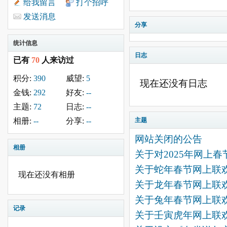
给我留言
打个招呼
发送消息
分享
统计信息
日志
已有
70
人来访过
积分:
390
威望:
5
现在还没有日志
金钱:
292
好友:
--
主题:
72
日志:
--
相册:
--
分享:
--
主题
网站关闭的公告
相册
关于对2025年网上
关于蛇年春节网上联
现在还没有相册
关于龙年春节网上联
关于兔年春节网上联
记录
关于壬寅虎年网上联