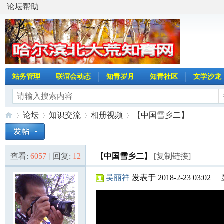
论坛帮助
站务管理
联谊会动态
知青岁月
知青社区
文学沙龙
论坛
知识交流
相册视频
【中国雪乡二】
查看:
6057
|
回复:
12
【中国雪乡二】
[复制链接]
哈
»
›
›
›
吴丽祥
发表于 2018-2-23 03:02
|