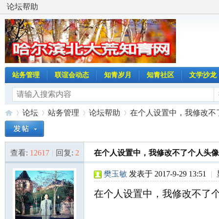
论坛帮助
站务管理
联谊会动态
知青岁月
知青社区
文学沙龙
论坛
站务管理
论坛帮助
在个人设置中，我修改不
查看:
12617
|
回复:
2
在个人设置中，我修改不了个人头像
哈
»
›
›
›
樊玉敏
发表于 2017-9-29 13:51
|
在个人设置中，我修改不了