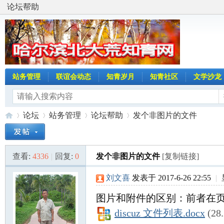
论坛帮助
站务管理
联谊会动态
知青岁月
知青社区
文学沙龙
论坛
站务管理
论坛帮助
发个非图片的文件
查看:
4336
|
回复:
0
发个非图片的文件
[复制链接]
哈
»
›
›
›
刘文喜
发表于 2017-6-26 22:55
|
图片和附件的区别：前者在
discuz 文件列表.docx
(28