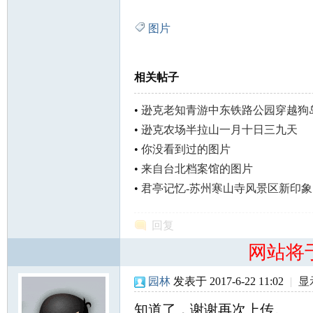
图片
相关帖子
•
逊克老知青游中东铁路公园穿越狗
知
•
逊克农场半拉山一月十日三九天
•
你没看到过的图片
•
来自台北档案馆的图片
•
君亭记忆-苏州寒山寺风景区新印象（
回复
网站将
青
园林
发表于 2017-6-22 11:02
|
显
知道了，谢谢再次上传。