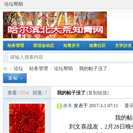
论坛帮助
站务管理
联谊会动态
知青岁月
知青社区
文学沙龙
论坛
站务管理
论坛帮助
我的帖子没了
查看:
5754
|
回复:
7
我的帖子没了
[复制链接]
哈
»
›
›
›
炎冬
发表于 2017-3-1 07:11
|
显
我的帖子
刘文喜战友，2月28日晚9