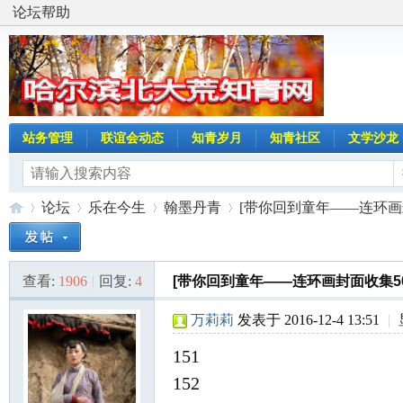
论坛帮助
站务管理
联谊会动态
知青岁月
知青社区
文学沙龙
论坛
乐在今生
翰墨丹青
[带你回到童年——连环画封面
查看:
1906
|
回复:
4
[带你回到童年——连环画封面收集500P
哈
»
›
›
›
万莉莉
发表于 2016-12-4 13:51
|
151
152