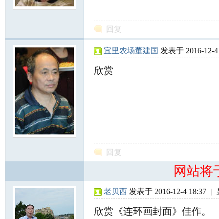
北
回复
宜里农场董建国
发表于 2016-12-4 
欣赏
大
回复
网站将
老贝西
发表于 2016-12-4 18:37
|
荒
欣赏《连环画封面》佳作。