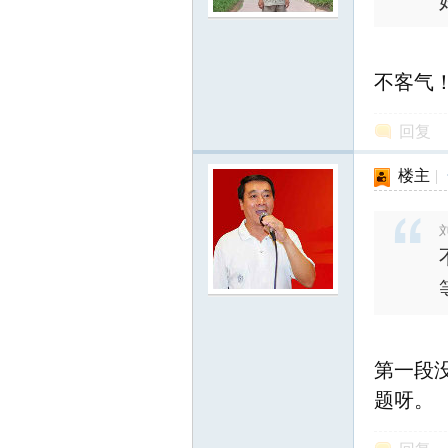
不客气
回复
知
楼主
|
刘
第一段
青
题呀。