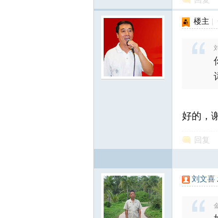
北
楼主
|
刘
大
好的，
回复
刘文喜
荒
金