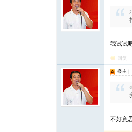
刘
我试试
回复
楼主
|
金
不好意