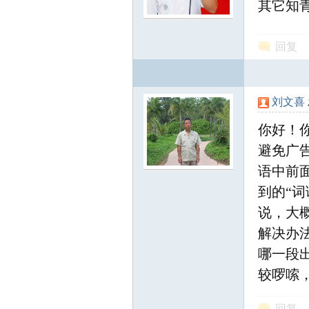
其它知
尔
回复
刘文喜
你好！
避免广
语中前
滨
到的“词
说，大
解决办
哪一段
较啰嗦
回复