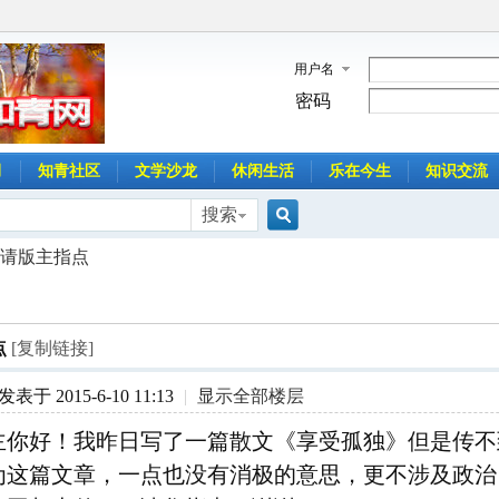
用户名
密码
月
知青社区
文学沙龙
休闲生活
乐在今生
知识交流
搜索
搜
请版主指点
索
点
[复制链接]
发表于 2015-6-10 11:13
|
显示全部楼层
主你好！我昨日写了一篇散文《享受孤独》但是传不
为这篇文章，一点也没有消极的意思，更不涉及政治