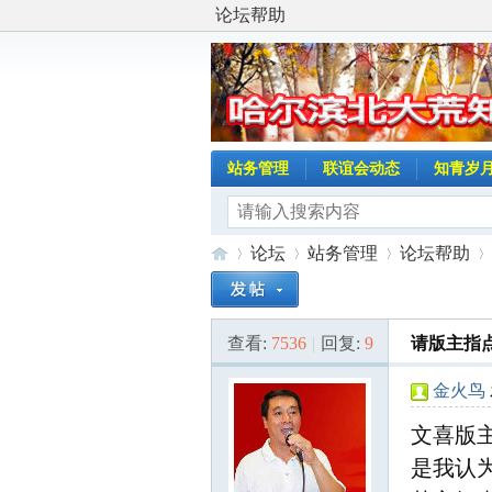
论坛帮助
站务管理
联谊会动态
知青岁
论坛
站务管理
论坛帮助
查看:
7536
|
回复:
9
请版主指
哈
»
›
›
›
金火鸟
文喜版
是我认