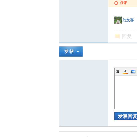
点评
刘文喜
回复
发表回