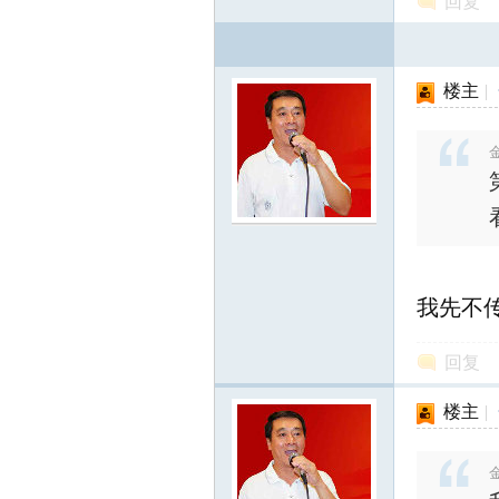
回复
楼主
|
网
金
我先不
回复
楼主
|
金