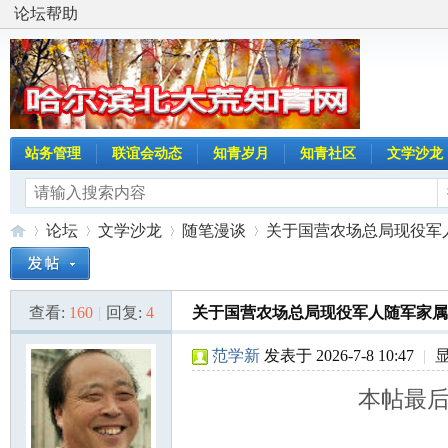
论坛帮助
站务管理
联谊会动态
知青岁月
知青社区
文学沙龙
论坛
文学沙龙
随笔漫谈
关于国营农场总局现役军人随
查看:
160
|
回复:
4
关于国营农场总局现役军人随军家属
哈
»
›
›
›
范学新
发表于 2026-7-8 10:47
|
本帖最后由 