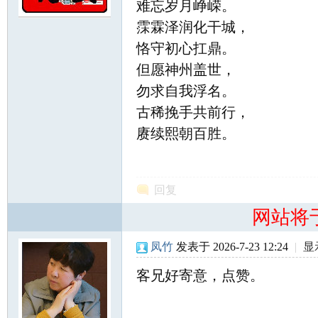
难忘岁月峥嵘。
霂霖泽润化干城，
恪守初心扛鼎。
尔
但愿神州盖世，
勿求自我浮名。
古稀挽手共前行，
赓续熙朝百胜。
滨
回复
网站将
凤竹
发表于 2026-7-23 12:24
|
显
客兄好寄意，点赞。