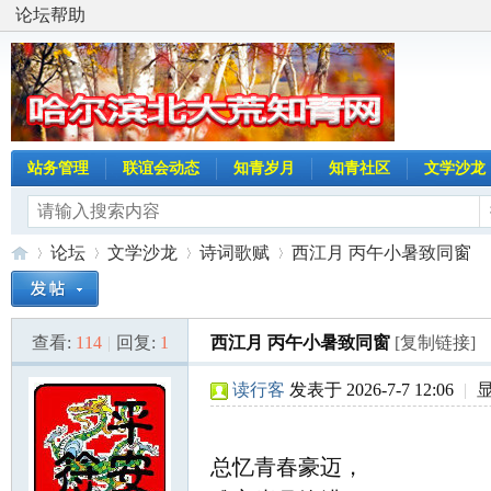
论坛帮助
站务管理
联谊会动态
知青岁月
知青社区
文学沙龙
论坛
文学沙龙
诗词歌赋
西江月 丙午小暑致同窗
查看:
114
|
回复:
1
西江月 丙午小暑致同窗
[复制链接]
哈
»
›
›
›
读行客
发表于 2026-7-7 12:06
|
总忆青春豪迈，