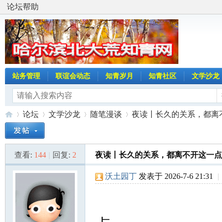
论坛帮助
站务管理
联谊会动态
知青岁月
知青社区
文学沙龙
论坛
文学沙龙
随笔漫谈
夜读丨长久的关系，都离
查看:
144
|
回复:
2
夜读丨长久的关系，都离不开这一点
哈
»
›
›
›
沃土园丁
发表于 2026-7-6 21:31
|
夜读丨长久