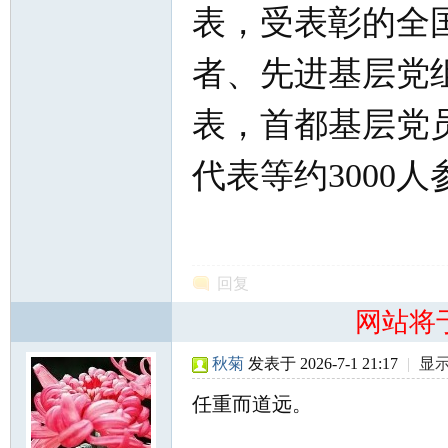
表，受表彰的全
者、先进基层党
表，首都基层党
代表等约3000
回复
网站将
秋菊
发表于 2026-7-1 21:17
|
显
任重而道远。