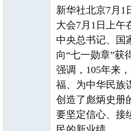
新华社北京7月1
大会7月1日上
中央总书记、国
知
向“七一勋章”
强调，105年来
福、为中华民族
创造了彪炳史册
青
要坚定信心、接
民的新业绩。