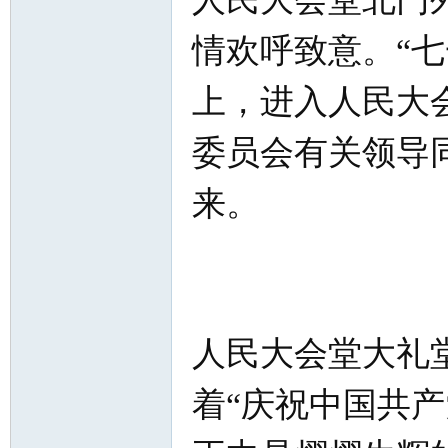
情欢呼致意。“
上，进入人民大
委员会有关领导
来。
人民大会堂大礼
着“庆祝中国共产