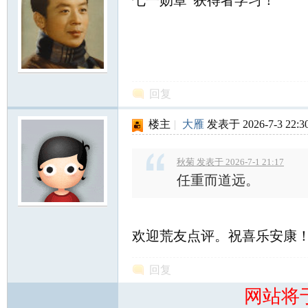
七一勋章”获得者学习！
回复
楼主
|
大雁
发表于 2026-7-3 22:3
秋菊 发表于 2026-7-1 21:17
任重而道远。
欢迎荒友点评。祝喜乐安康
回复
网站将