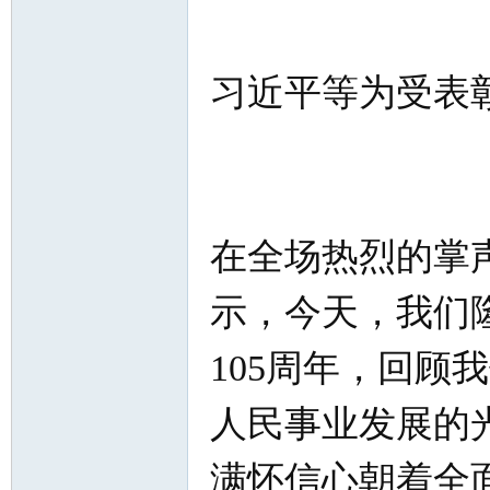
习近平等为受表
在全场热烈的掌
示，今天，我们
105周年，回顾
人民事业发展的
满怀信心朝着全