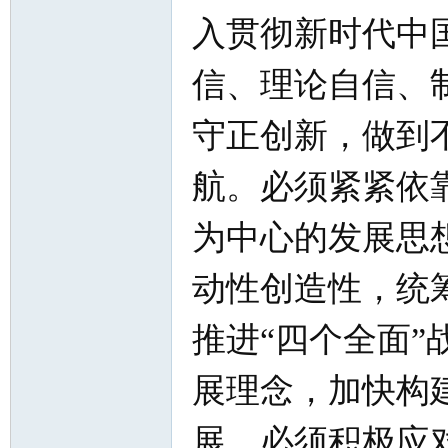
入贯彻新时代中
信、理论自信、
守正创新，做到
航。必须紧紧依
为中心的发展思
动性创造性，统
推进“四个全面
展理念，加快构
展。必须积极应