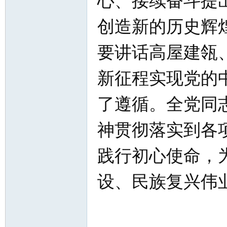
心、接续奋斗提
创造新的历史辉
要讲话高屋建瓴
新征程实现党的
了遵循。全党同
神贯彻落实到各
践行初心使命，
设、民族复兴伟