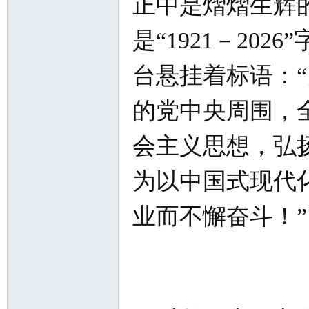
正中是熠熠生辉
是“1921－20
台悬挂着标语：
的党中央周围，
会主义思想，弘
为以中国式现代
业而不懈奋斗！”