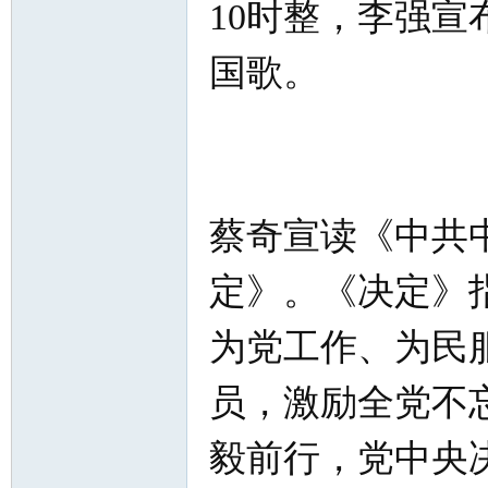
10时整，李强
国歌。
蔡奇宣读《中共
定》。《决定》
为党工作、为民
员，激励全党不
毅前行，党中央