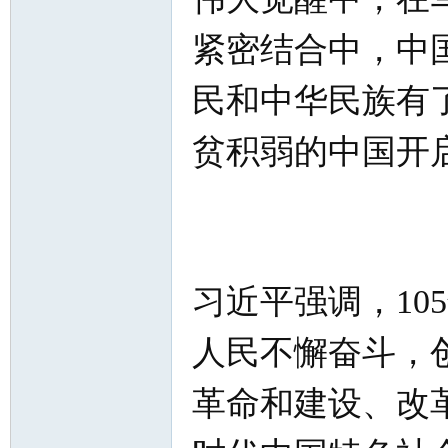
紧密结合中，中
民和中华民族有
贫积弱的中国开
习近平强调，10
人民不懈奋斗，
革命和建设、改