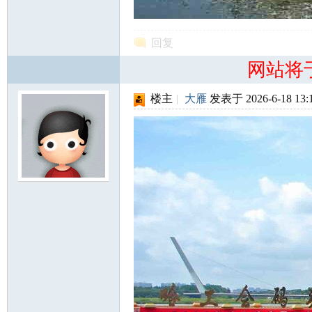
回复
网站将
楼主
|
大雁
发表于 2026-6-18 13: