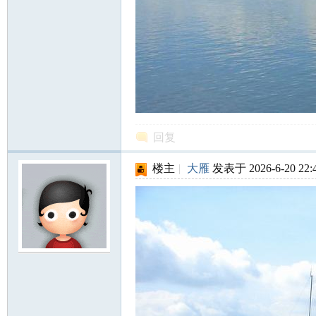
回复
楼主
|
大雁
发表于 2026-6-20 22: