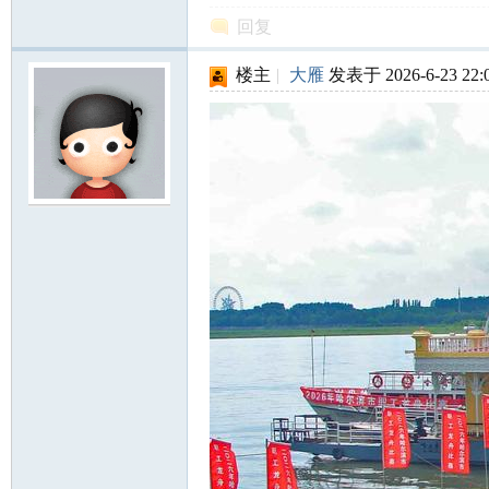
回复
楼主
|
大雁
发表于 2026-6-23 22: