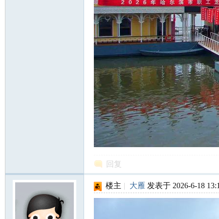
回复
楼主
|
大雁
发表于 2026-6-18 13: