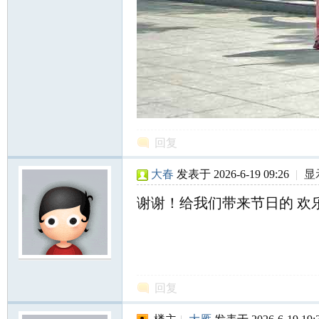
回复
大春
发表于 2026-6-19 09:26
|
显
谢谢！给我们带来节日的 欢
回复