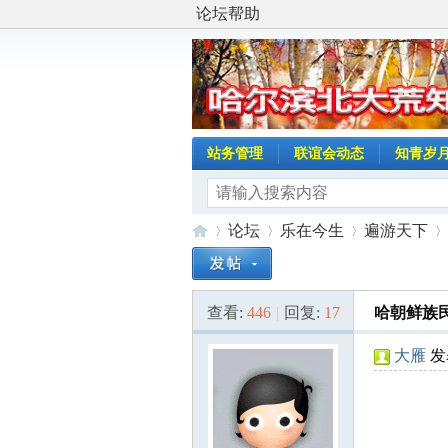
论坛帮助
站务管理
联谊会动态
知青岁
论坛
乐在今生
遍游天下
查看:
446
|
回复:
17
哈朝鲜族
哈
»
›
›
›
大雁
发表