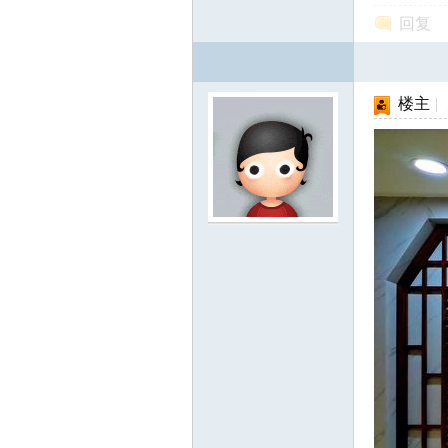
回复
楼主
|
知
青