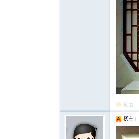
网
回复
楼主
|