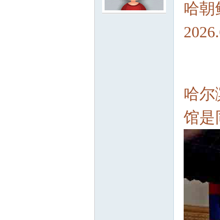
哈朝
2026.
尔
哈尔
馆是
滨