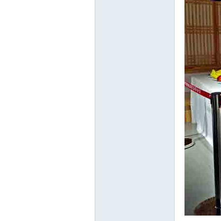
北
大
荒