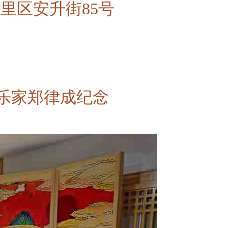
里区安升街85号
乐家郑律成纪念