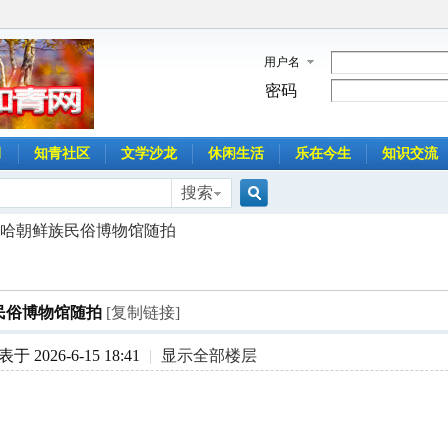
用户名
密码
月
知青社区
文学沙龙
休闲生活
乐在今生
知识交流
搜索
搜
哈朝鲜族民俗博物馆随拍
索
民俗博物馆随拍
[复制链接]
于 2026-6-15 18:41
|
显示全部楼层