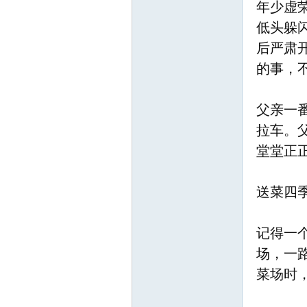
年少虚
北
低头躲
后严肃
的事，
父亲一
拉车。
堂堂正
大
送菜四
记得一
场，一
菜场时
荒