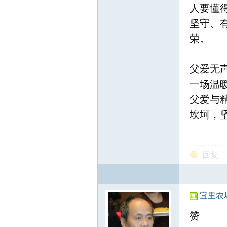
人要懂
坚守、
荣。
父爱无
一场温
父爱与
坎坷，
回复
宜里农
赞