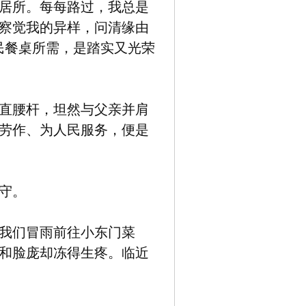
居所。每每路过，我总是
察觉我的异样，问清缘由
民餐桌所需，是踏实又光荣
直腰杆，坦然与父亲并肩
劳作、为人民服务，便是
守。
我们冒雨前往小东门菜
和脸庞却冻得生疼。临近