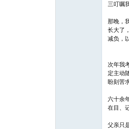
三叮嘱
那晚，
长大了
网
减负，
次年我
定主动
盼刻苦
六十余
在目、
父亲只