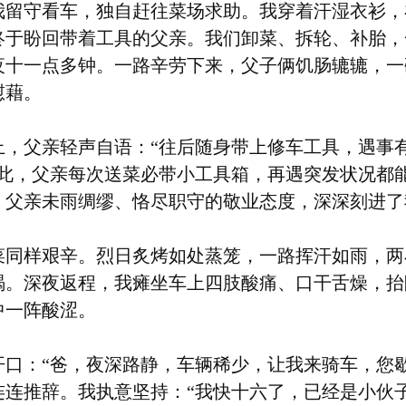
我留守看车，独自赶往菜场求助。我穿着汗湿衣衫，
终于盼回带着工具的父亲。我们卸菜、拆轮、补胎，
夜十一点多钟。一路辛劳下来，父子俩饥肠辘辘，一
慰藉。
上，父亲轻声自语：“往后随身带上修车工具，遇事
自此，父亲每次送菜必带小工具箱，再遇突发状况都
。父亲未雨绸缪、恪尽职守的敬业态度，深深刻进了
菜同样艰辛。烈日炙烤如处蒸笼，一路挥汗如雨，两
竭。深夜返程，我瘫坐车上四肢酸痛、口干舌燥，抬
中一阵酸涩。
开口：“爸，夜深路静，车辆稀少，让我来骑车，您
连连推辞。我执意坚持：“我快十六了，已经是小伙