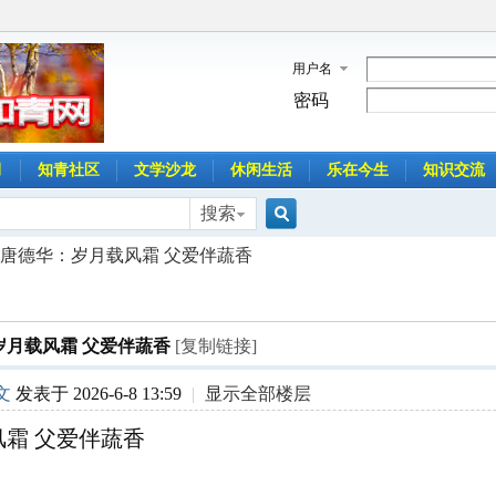
用户名
密码
月
知青社区
文学沙龙
休闲生活
乐在今生
知识交流
搜索
搜
唐德华：岁月载风霜 父爱伴蔬香
索
岁月载风霜 父爱伴蔬香
[复制链接]
文
发表于 2026-6-8 13:59
|
显示全部楼层
风霜 父爱伴蔬香