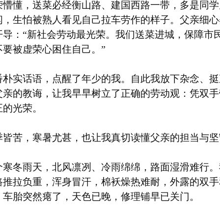
荣懵懂，送菜必经衡山路、建国西路一带，多是同学
闪，生怕被熟人看见自己拉车劳作的样子。父亲细心
开导：“新社会劳动最光荣。我们送菜进城，保障市
不要被虚荣心困住自己。”
番朴实话语，点醒了年少的我。自此我放下杂念、挺
父亲的教诲，让我早早树立了正确的劳动观：凭双手
正的光荣。
季皆苦，寒暑尤甚，也让我真切读懂父亲的担当与坚
个寒冬雨天，北风凛冽、冷雨绵绵，路面湿滑难行。
路推拉负重，浑身冒汗，棉袄燥热难耐，外露的双手
，车胎突然瘪了，天色已晚，修理铺早已关门。