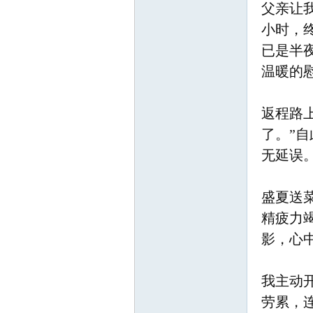
父亲让
小时，
已是半
温暖的
返程路
知
了。”
无延误
盛夏送
精疲力
影，心
青
我主动
劳累，