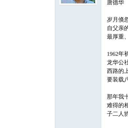
唐德华
岁月倏
尔
自父亲
最厚重
196
龙华公
西路的
滨
要装载
那年我
难得的
子二人