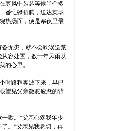
在寒风中瑟瑟等候半个多
一番忙碌折腾，送达菜场
碗热汤面，便是寒夜里最
有备无患，就不会耽误送菜
能从容处置，数十年风雨从
我的心里。
小时路程奔波下来，早已
眼望见父亲微驼疲惫的背
歇一歇。”父亲心疼我年少
子了。”父亲见我恳切，再