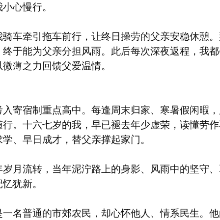
我小心慢行。
我骑车牵引拖车前行，让终日操劳的父亲安稳休憩。
，终于能为父亲分担风雨。此后每次深夜返程，我都
以微薄之力回馈父爱温情。
考入寄宿制重点高中。每逢周末归家、寒暑假闲暇，
随行。十六七岁的我，早已褪去年少虚荣，读懂劳作
求学、早日成才，替父亲撑起家门。
年岁月流转，当年泥泞路上的身影、风雨中的坚守、
记忆犹新。
是一名普通的市郊农民，却心怀他人、情系民生。他