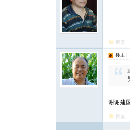
回复
楼主
|
宜
谢谢建
回复