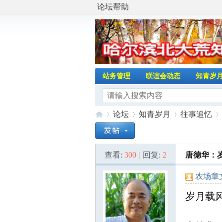
论坛帮助
站务管理
联谊会动态
知青岁
论坛
知青岁月
往事追忆
查看:
300
|
回复:
2
唐德华：
哈
»
›
›
›
农场章
岁月载