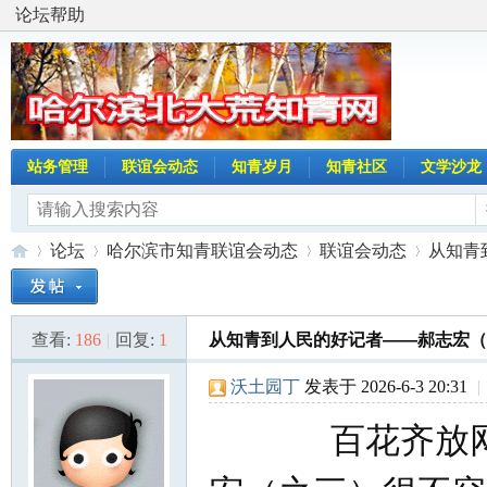
论坛帮助
站务管理
联谊会动态
知青岁月
知青社区
文学沙龙
论坛
哈尔滨市知青联谊会动态
联谊会动态
从知青
查看:
186
|
回复:
1
从知青到人民的好记者——郝志宏（
哈
»
›
›
›
沃土园丁
发表于 2026-6-3 20:31
|
百花齐放网 |