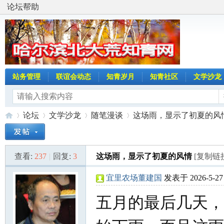
论坛帮助
站务管理
联谊会动态
知青岁月
知青社区
文学沙龙
论坛
文学沙龙
随笔漫谈
这场雨，显示了初夏的风
查看:
237
|
回复:
3
这场雨，显示了初夏的风情
[复制链
哈
»
›
›
›
宜里农场董建国
发表于 2026-5-27 
五月的最后几天，