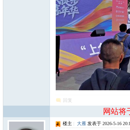
北
大
回复
网站将
荒
楼主
|
大雁
发表于 2026-5-16 20: