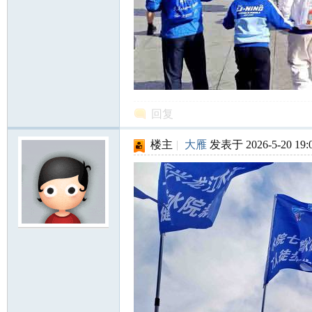
回复
楼主
|
大雁
发表于 2026-5-20 19: