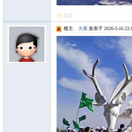
回复
楼主
|
大雁
发表于 2026-5-16 22: