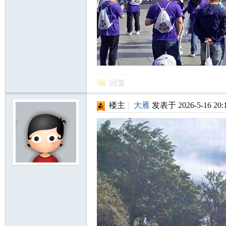
网
回复
楼主
|
大雁
发表于 2026-5-16 20: