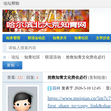
论坛帮助
站务管理
联谊会动态
知青岁月
知青社区
文学沙龙
论坛
知青社区
联谊活动
抢救知青文化势在必行
查看:
322
|
回复:
4
抢救知青文化势在必行
[复制链接]
哈
»
›
›
›
园林
发表于 2026-5-10 12:45
|
显
https://www.meipian.cn/5m7c
first_share_to=copy_link&sha