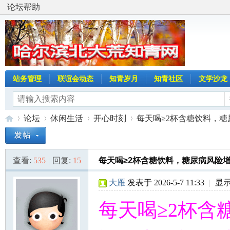
论坛帮助
站务管理
联谊会动态
知青岁月
知青社区
文学沙龙
论坛
休闲生活
开心时刻
每天喝≥2杯含糖饮料，糖尿
查看:
535
|
回复:
15
每天喝≥2杯含糖饮料，糖尿病风险增
哈
»
›
›
›
大雁
发表于 2026-5-7 11:33
|
显
每天喝≥2杯含