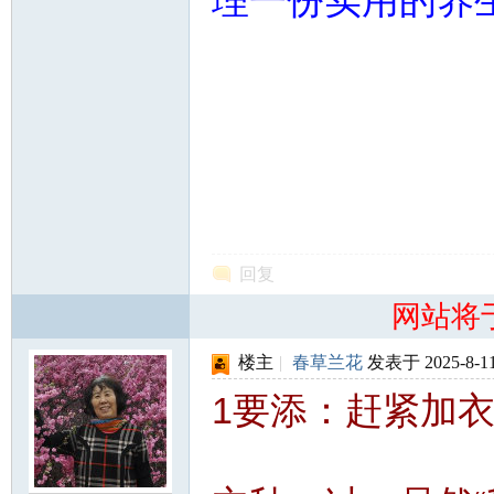
理一份实用的养
北
大
回复
网站将
楼主
|
春草兰花
发表于 2025-8-11
1要添：赶紧加衣
荒