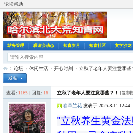
论坛帮助
站务管理
联谊会动态
知青岁月
知青社区
文学沙龙
论坛
休闲生活
开心时刻
立秋了老年人要注意哪些
查看:
1165
|
回复:
16
立秋了老年人要注意哪些？！
[复制
哈
»
›
›
›
春草兰花
发表于 2025-8-11 12:44
"立秋养生黄金