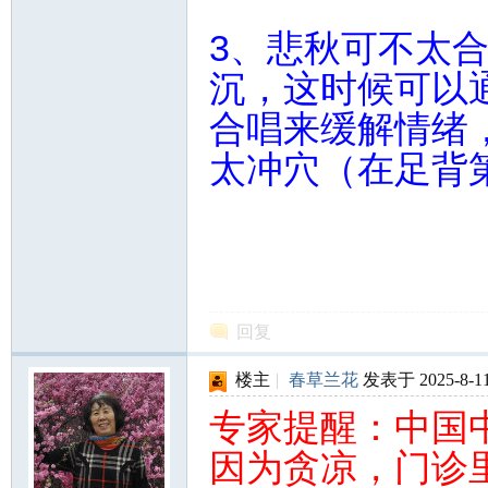
3、悲秋可不太
沉，这时候可以
合唱来缓解情绪
太冲穴（在足背第
回复
楼主
|
春草兰花
发表于 2025-8-11
专家提醒：中国
因为贪凉，门诊