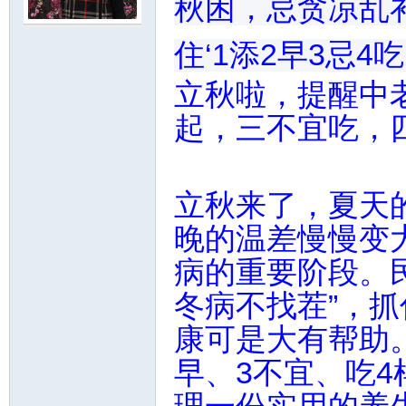
秋困，忌贪凉乱
住‘1添2早3忌
尔
立秋啦，提醒中
起，三不宜吃，
立秋来了，夏天
晚的温差慢慢变
滨
病的重要阶段。
冬病不找茬”，
康可是大有帮助。
早、3不宜、吃4