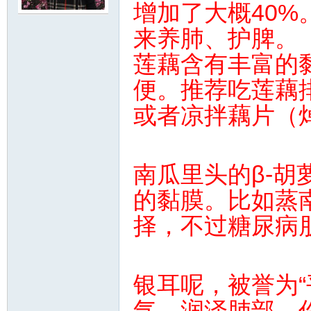
增加了大概40%
来养肺、护脾。
莲藕含有丰富的
便。推荐吃莲藕
或者凉拌藕片（
南瓜里头的β-
的黏膜。比如蒸
择，不过糖尿病
银耳呢，被誉为“
气、润泽肺部。