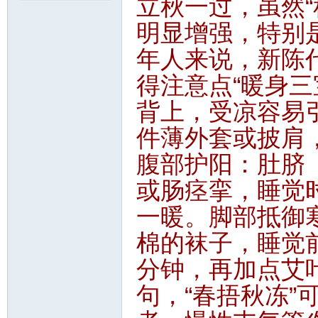
立秋一过，虽然“
明显增强，特别
年人来说，新陈
得注意点“暖身三
背上，受凉容易
知
件薄外套或披肩
腹部护阳：肚脐
或肠痉挛，睡觉
一暖。脚部抵御寒
棉的袜子，睡觉前
分钟，再加点艾
青
句，“春捂秋冻”