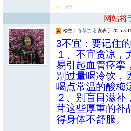
回复
网站将
楼主
|
春草兰花
发表于 2025-8-11
3不宜：要记住
１、不宜贪凉，
易引起血管痉挛，
别过量喝冷饮，
喝点常温的酸梅
２、别盲目滋补
茸这些厚重的补
得身体不舒服。