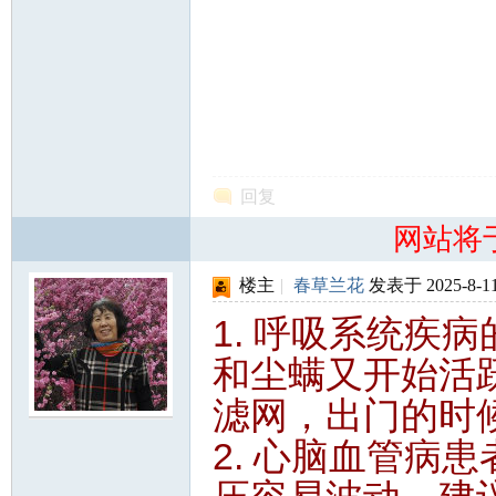
回复
网站将
楼主
|
春草兰花
发表于 2025-8-11
1. 呼吸系统疾
和尘螨又开始活
滤网，出门的时
2. 心脑血管病