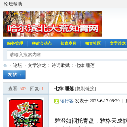
论坛帮助
站务管理
联谊会动态
知青岁月
知青社区
文学沙龙
论坛
文学沙龙
诗词歌赋
七律 睡莲
查看:
507
|
回复:
1
七律 睡莲
[复制链接]
哈
»
›
›
›
读行客
发表于 2025-6-17 08:29
|
碧澄如裀托青盘，雅格天成