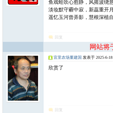
鱼戏蛙吹心愈静，风摇波绕
淡妆默守霾中寂，新蕊重开
遥忆玉河曾弄影，慧根深植
尔
回复
网站将
宜里农场董建国
发表于 2025-6-18 
欣赏了
滨
回复