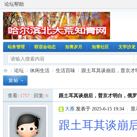
论坛帮助
站务管理
联谊会动态
知青岁月
知青社区
文学沙龙
论坛
休闲生活
生活百味
跟土耳其谈崩后，普京才明
查看:
1757
|
回复:
6
跟土耳其谈崩后，普京才明白，俄罗
哈
»
›
›
›
大雁
发表于 2025-6-15 19:34
|
显
跟土耳其谈崩