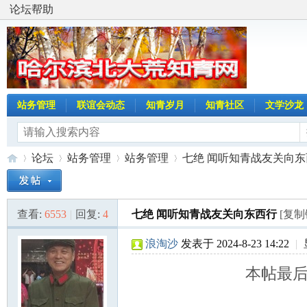
论坛帮助
站务管理
联谊会动态
知青岁月
知青社区
文学沙龙
论坛
站务管理
站务管理
七绝 闻听知青战友关向东
查看:
6553
|
回复:
4
七绝 闻听知青战友关向东西行
[复制
哈
»
›
›
›
浪淘沙
发表于 2024-8-23 14:22
|
本帖最后由 