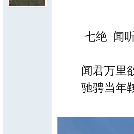
尔
七绝 闻听
闻君万里欲
滨
驰骋当年鞍未