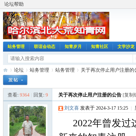
论坛帮助
站务管理
联谊会动态
知青岁月
知青社区
文学沙龙
论坛
站务管理
站务管理
关于再次停止用户注册的
查看:
9364
|
回复:
9
关于再次停止用户注册的公告
[复制
哈
»
›
›
›
刘文喜
发表于 2024-3-17 15:25
|
2022年曾发过