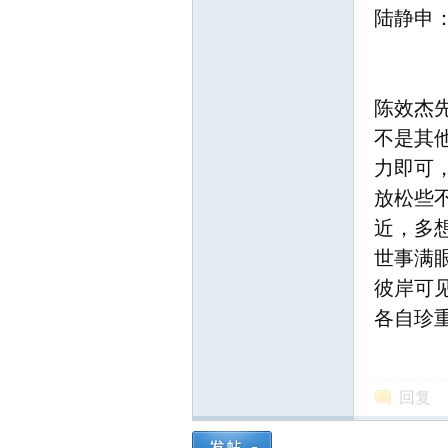
陆静申
陈效杰
网
不是其
力即可
放松些
近，多
世事满
彼岸可
各自珍
回复