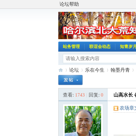
论坛帮助
站务管理
联谊会动态
知青岁
论坛
乐在今生
翰墨丹青
查看:
1743
|
回复:
0
山高水长 
哈
»
›
›
›
农场章