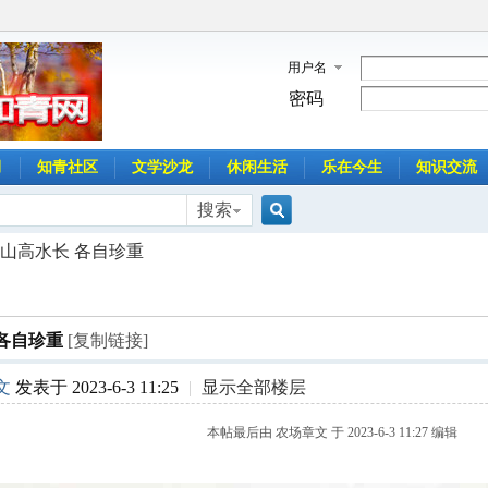
用户名
密码
月
知青社区
文学沙龙
休闲生活
乐在今生
知识交流
搜索
搜
山高水长 各自珍重
索
各自珍重
[复制链接]
文
发表于 2023-6-3 11:25
|
显示全部楼层
本帖最后由 农场章文 于 2023-6-3 11:27 编辑