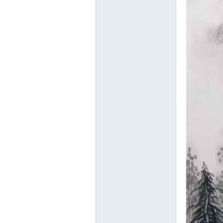
北
大
荒