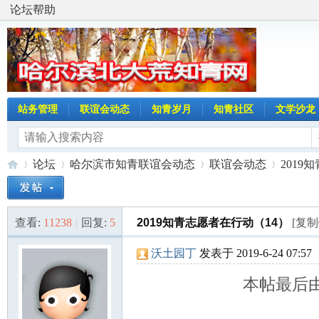
论坛帮助
站务管理
联谊会动态
知青岁月
知青社区
文学沙龙
论坛
哈尔滨市知青联谊会动态
联谊会动态
2019
查看:
11238
|
回复:
5
2019知青志愿者在行动（14）
[复制
哈
»
›
›
›
沃土园丁
发表于 2019-6-24 07:57
本帖最后由 沃