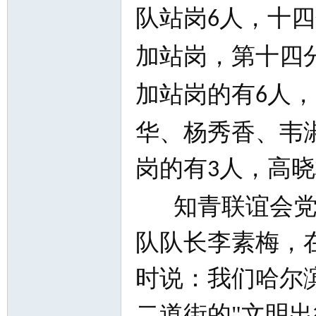
队站岗
人，十四
6
加站岗，第十四
加站岗的有
人，
6
华、杨秀香、韦
岗的有
人，高晓
3
知青联谊会党
队队长李素梅，
时说：我们哈尔
二道街的
"
文明出