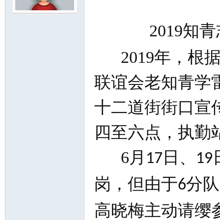
2019
知青
尔
2019
年，根
联谊会老知青学
十二道街街口宣
四至六点，执勤
滨
6
月
日、
17
19
岗，但由于
分队
6
高晓梅主动请缨