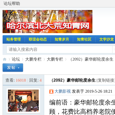
论坛帮助
站务管理
联谊会动态
知青岁月
知青社区
文学沙龙
论坛
大鹏专栏
大鹏专栏
（2092）豪华邮轮度余生
查看:
16018
|
回复:
4
（2092）豪华邮轮度余生
[复制链接
哈
»
›
›
›
大鹏影视
发表于 2019-5-26 18:21
编前语：豪华邮轮度余
顾，花费比高档养老院