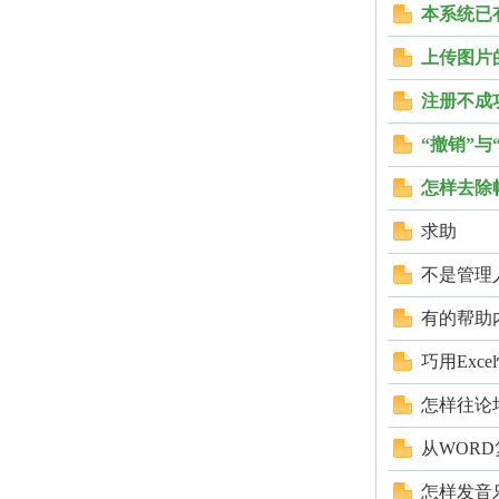
本系统已
上传图片
注册不成
“撤销”与
怎样去除
知
求助
不是管理
有的帮助
巧用Exc
怎样往论
青
从WOR
怎样发音