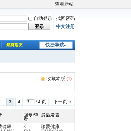
查看新帖
自动登录
找回密码
登录
中文注册
快捷导航
祭奠荒友
收藏本版
(
1
)
2
3
4
/ 4 页
下一页
者
回复/查
最后发表
看
爱健康
3
珍爱健康
-5-5 14:19
3743
2013-5-6 21:09