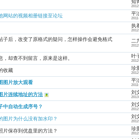
知
2012
平
他网站的视频相册链接至论坛
2011
执
2012
帖子后，改变了原格式的疑问，怎样操作会避免格式
二
2012
叶
息，却查不到留言，原来是这样。
2012
珍
的收藏
2012
平
图图片放大观看
2011
刘
图片连续地址的方法
2013
刘
子中自动生成序号？
2012
刘
的图片为什么没有加水印？
2012
珍
照片保存到优盘里的方法？
2012