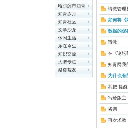
哈尔滨市知青
请教管理
联谊会动态
知青岁月
尔
如何将《
知青社区
文学沙龙
数据的保
休闲生活
请教
乐在今生
在《论坛
知识交流
大鹏专栏
知青网我
祭奠荒友
为什么有
滨
我把‘提
写给版主
咨询
再次求教