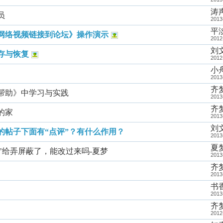
涛
员
2013
平
网络视频链接到论坛》操作演示
2012
刘
存与恢复
2012
小
2013
齐
帮助》中学习与实践
2013
齐
的家
2013
刘
的帖子下面有“点评”？有什么作用？
2013
夏
醒’给弄屏蔽了，能改过来吗-夏梦
2013
齐
2013
书
2013
齐
2012