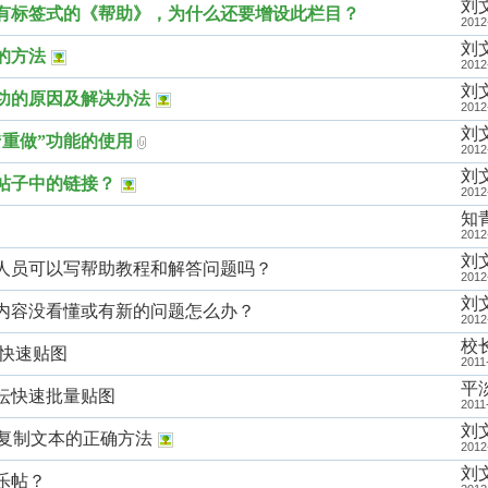
刘
有标签式的《帮助》，为什么还要增设此栏目？
2012
刘
的方法
2012
刘
功的原因及解决办法
2012
刘
“重做”功能的使用
2012
刘
帖子中的链接？
2012
知
2012
刘
人员可以写帮助教程和解答问题吗？
2012
刘
内容没看懂或有新的问题怎么办？
2012
校
el快速贴图
2011
平
坛快速批量贴图
2011
刘
D复制文本的正确方法
2012
刘
乐帖？