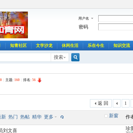
用户名
密码
月
知青社区
文学沙龙
休闲生活
乐在今生
知识交流
搜索
搜
0
|
主题:
160
|
排名:
56
索
返 回
1
新窗
最新
热门
热帖
精华
更多
作
珍
员刘文喜
2013