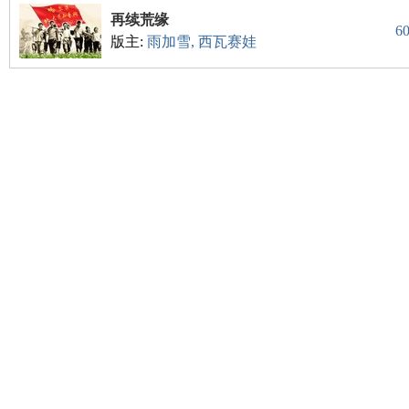
再续荒缘
6
版主:
雨加雪
,
西瓦赛娃
尔
滨