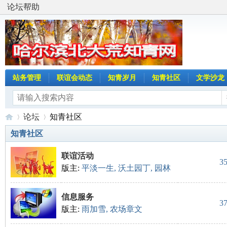
论坛帮助
站务管理
联谊会动态
知青岁月
知青社区
文学沙龙
论坛
知青社区
知青社区
联谊活动
哈
»
›
3
版主:
平淡一生
,
沃土园丁
,
园林
信息服务
3
版主:
雨加雪
,
农场章文