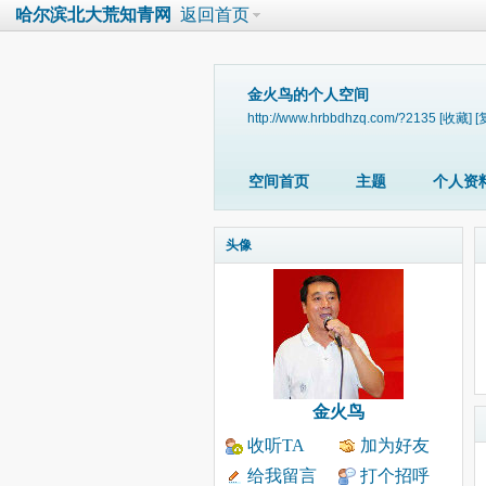
哈尔滨北大荒知青网
返回首页
金火鸟的个人空间
http://www.hrbbdhzq.com/?2135
[收藏]
[
空间首页
主题
个人资
头像
金火鸟
收听TA
加为好友
给我留言
打个招呼