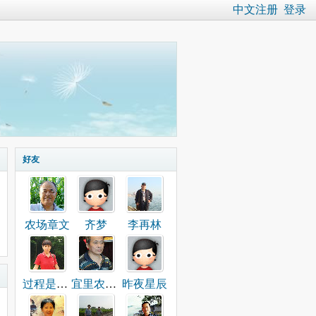
中文注册
登录
好友
农场章文
齐梦
李再林
过程是美丽的
宜里农场董建国
昨夜星辰