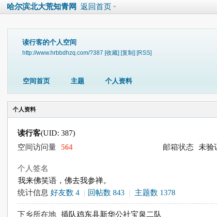
哈尔滨北大荒知青网
返回首页
读行客的个人空间
http://www.hrbbdhzq.com/?387
[收藏]
[复制]
[RSS]
空间首页
主题
个人资料
个人资料
读行客
(UID: 387)
空间访问量
564
邮箱状态
未验
个人签名
我来佛笑语，佛去我参禅。
统计信息
好友数 4
|
回帖数 843
|
主题数 1378
下乡所在地
插队鸡东县新华公社宝泉二队