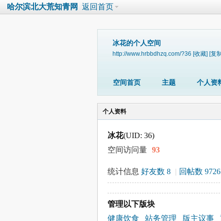
哈尔滨北大荒知青网
返回首页
冰花的个人空间
http://www.hrbbdhzq.com/?36
[收藏]
[复制
空间首页
主题
个人资
个人资料
冰花
(UID: 36)
空间访问量
93
统计信息
好友数 8
|
回帖数 9726
管理以下版块
健康饮食
站务管理
版主议事