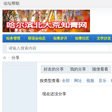
论坛帮助
站务管理
联谊会动态
知青岁月
知青社区
文学沙龙
分享
好友的分享
我的分享
随便看看
哈
›
按类型查看:
全部
|
网址
|
视频
|
音乐
|
现在还没分享