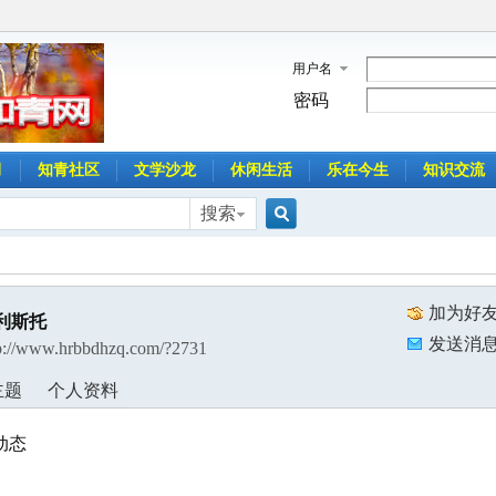
用户名
密码
月
知青社区
文学沙龙
休闲生活
乐在今生
知识交流
搜索
搜
加为好
利斯托
索
发送消
p://www.hrbbdhzq.com/?2731
主题
个人资料
动态