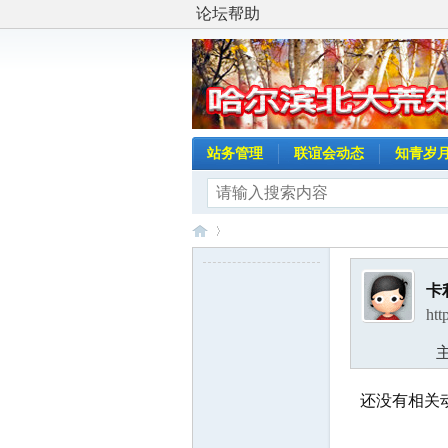
论坛帮助
站务管理
联谊会动态
知青岁
卡
htt
哈
›
还没有相关