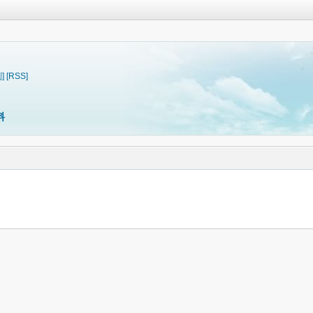
]
[RSS]
料