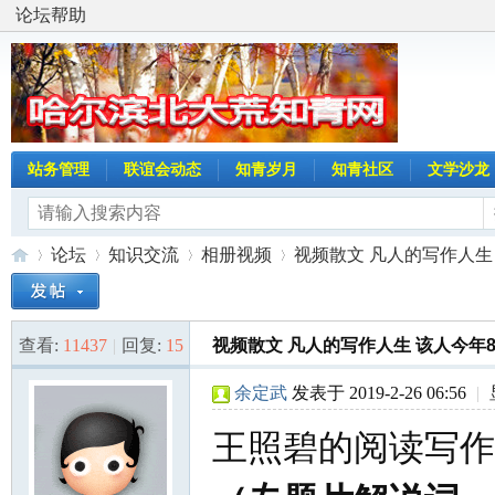
论坛帮助
站务管理
联谊会动态
知青岁月
知青社区
文学沙龙
论坛
知识交流
相册视频
视频散文 凡人的写作人生 
查看:
11437
|
回复:
15
视频散文 凡人的写作人生 该人今年8
哈
»
›
›
›
余定武
发表于 2019-2-26 06:56
|
王照碧的阅读写作