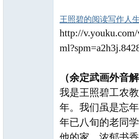
北
王照碧的阅读写作人
http://v.youku.c
ml?spm=a2h3j.842
大
（余定武画外音解
我是王照碧工农教
年。我们虽是忘年
年已八旬的老同学
荒
他的家，浓郁书香