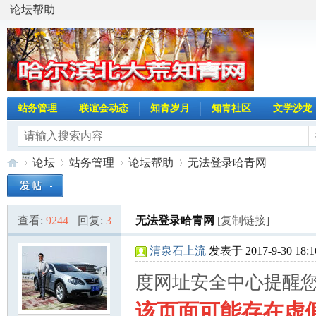
论坛帮助
站务管理
联谊会动态
知青岁月
知青社区
文学沙龙
论坛
站务管理
论坛帮助
无法登录哈青网
查看:
9244
|
回复:
3
无法登录哈青网
[复制链接]
哈
»
›
›
›
清泉石上流
发表于 2017-9-30 18:1
度网址安全中心提醒
该页面可能存在虚