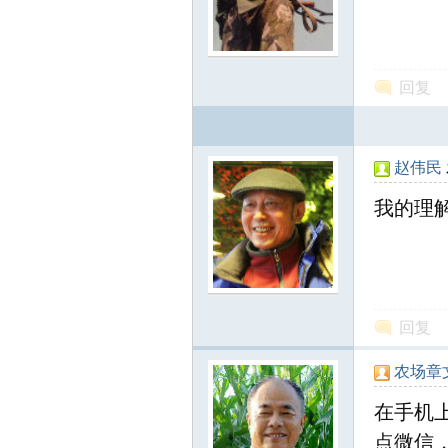
尔
回复
赵伟民
我的理
滨
回复
农场章
在手机
点微信