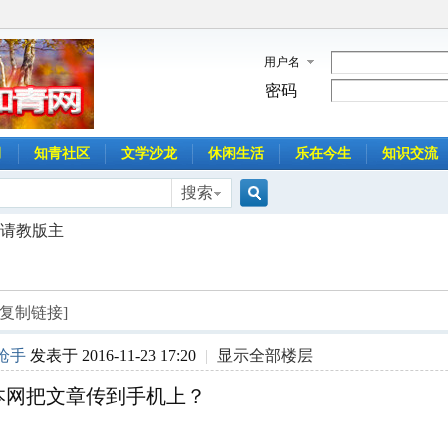
用户名
密码
月
知青社区
文学沙龙
休闲生活
乐在今生
知识交流
搜索
搜
请教版主
索
[复制链接]
枪手
发表于 2016-11-23 17:20
|
显示全部楼层
本网把文章传到手机上？