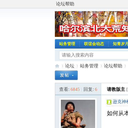
论坛帮助
站务管理
联谊会动态
知青岁
论坛
站务管理
论坛帮助
查看:
6845
|
回复:
6
请教版主
哈
»
›
›
›
逊克神
如何从