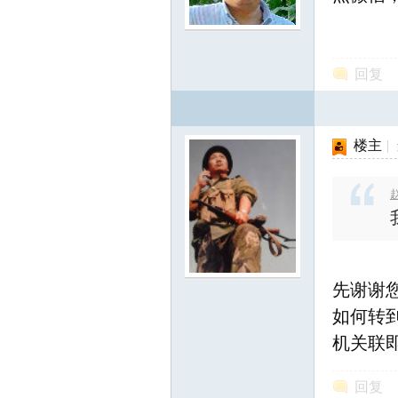
北
回复
楼主
|
大
赵
先谢谢
如何转
机关联即
荒
回复