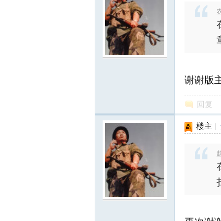
农
网
谢谢版
回复
楼主
|
赵