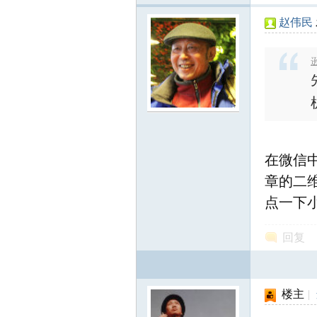
赵伟民
逊
知
在微信中
章的二
点一下
回复
青
楼主
|