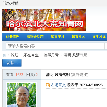
论坛帮助
站务管理
联谊会动态
知青岁月
知青社区
文学沙龙
论坛
乐在今生
翰墨丹青
清明 风清气明
查看:
1632
|
回复:
2
清明 风清气明
[复制链接]
哈
»
›
›
›
农场章文
发表于 2023-4-5 08:25
|