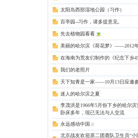
太阳岛西部湿地公园（习作）
百亭园--习作，请多提意见。
先去植物园看看
美丽的哈尔滨《荷花梦》——2012
知
在海南为荒友们制作的《纪念下乡4
我们的老照片
天下知青是一家——10月13日应
迷人的哈尔滨之夏
李茂洪是1966年5月份下乡的哈尔
卧床多年，现已无法与人交流
青
永远感动中国
北京战友欢迎原二团鹿队卫生员“小田