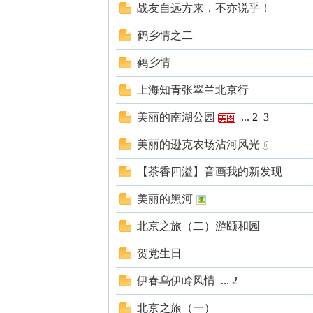
战友自远方来，不亦说乎！
北
鹤乡情之二
鹤乡情
上海知青张翠兰北京行
美丽的南湖公园
...
2
3
美丽的逊克农场沾河风光
大
【茶香四溢】音画我的新发现
美丽的黑河
北京之旅（二）游颐和园
贺党生日
伊春乌伊岭风情
...
2
荒
北京之旅（一）