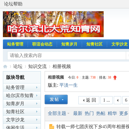
论坛帮助
站务管理
联谊会动态
知青岁月
知青社区
文学沙龙
论坛
知识交流
相册视频
版块导航
相册视频
今日:
0
|
主题:
738
|
排名:
38
版主:
平淡一生
站务管理
哈
»
›
›
哈尔滨市知青
返 回
1 ...
6
联谊会动态
知青岁月
知青社区
全部主题
最新
热门
热帖
精华
更多
文学沙龙
转载一师七团庆祝下乡45周年相册
休闲生活