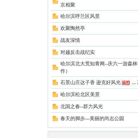
京相聚
哈尔滨呼兰区风景
欢聚陶然亭
网
战友深情
对越反击战纪实
哈尔滨北大荒知青网--庆六一游森林
作）
石景山庄达子香 逊克好风光
...
哈尔滨松北区美景
北国之春--群力风光
春天的脚步---美丽的尚志公园