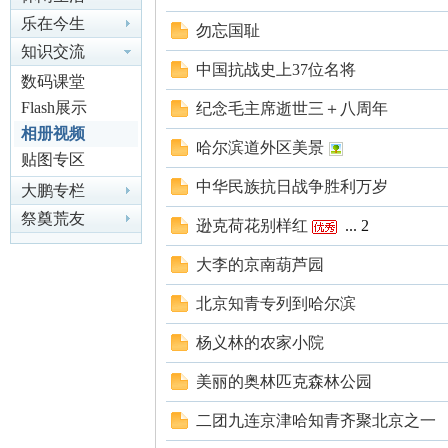
乐在今生
勿忘国耻
知识交流
尔
中国抗战史上37位名将
数码课堂
Flash展示
纪念毛主席逝世三＋八周年
相册视频
哈尔滨道外区美景
贴图专区
中华民族抗日战争胜利万岁
大鹏专栏
祭奠荒友
逊克荷花别样红
...
2
大李的京南葫芦园
滨
北京知青专列到哈尔滨
杨义林的农家小院
美丽的奥林匹克森林公园
二团九连京津哈知青齐聚北京之一